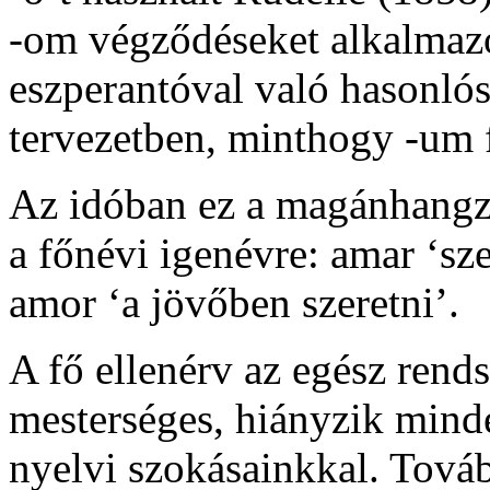
-om
végződéseket alkalmazo
eszperantóval való hasonlósá
tervezetben, minthogy
-um
Az idóban ez a magánhangzók
a főnévi igenévre:
amar
‘sze
amor
‘a jövőben szeretni’.
A fő ellenérv az egész rend
mesterséges, hiányzik minde
nyelvi szokásainkkal. Tová