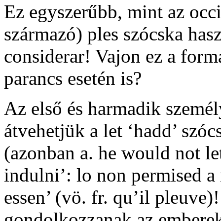
Ez egyszerűbb, mint az occi
származó)
ples
szócska hasz
considerar!
Vajon ez a form
parancs esetén is?
Az első és harmadik személy
átvehetjük a
let
‘hadd’ szóc
(azonban a.
he would not let
indulni’:
lo non permised a 
essen’ (vö. fr.
qu’il pleuve
)
gondolkozzanak az emberek 