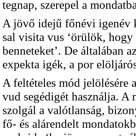
tegnap
, szerepel a mondatb
A jövő idejű főnévi igenév
sal visita vus
‘örülök, hogy 
benneteket’. De általában az
expekta
igék, a
por
elöljárós
A feltételes mód jelölésére 
vud
segédigét használja. A 
szolgál a valótlanság, bizony
fő- és alárendelt mondatok