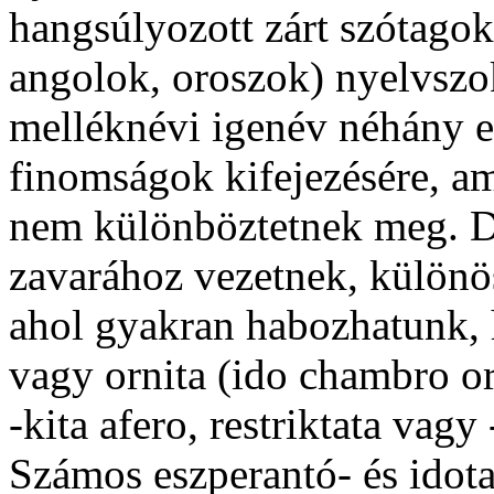
hangsúlyozott zárt szótagok 
angolok, oroszok) nyelvszok
melléknévi igenév néhány e
finomságok kifejezésére, a
nem különböztetnek meg. D
zavarához vezetnek, különö
ahol gyakran habozhatunk,
vagy
ornita
(ido
chambro orn
-kita afero
,
restriktata
vagy
Számos eszperantó- és idota