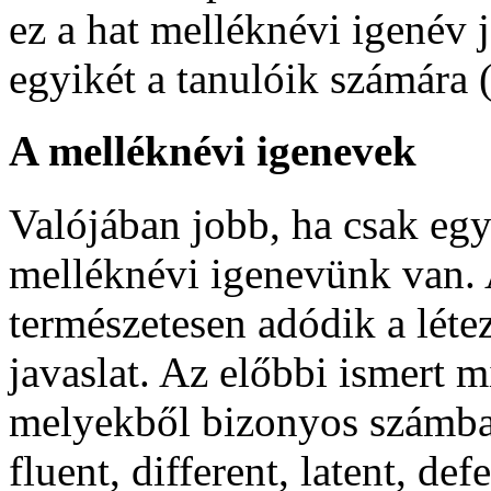
ez a hat melléknévi igenév 
egyikét a tanulóik számára 
A melléknévi igenevek
Valójában jobb, ha csak eg
melléknévi igenevünk van. 
természetesen adódik a léte
javaslat. Az előbbi ismert 
melyekből bizonyos számban
fluent
,
different
,
latent
,
def