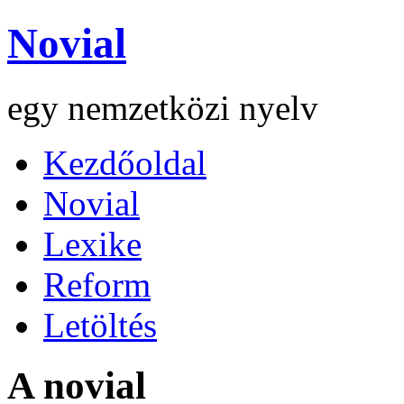
Novial
egy nemzetközi nyelv
Kezdőoldal
Novial
Lexike
Reform
Letöltés
A novial