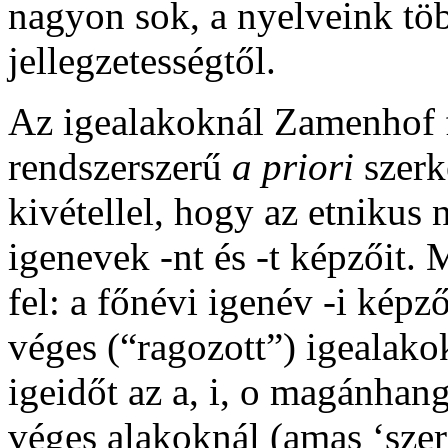
nagyon sok, a nyelveink t
jellegzetességtől.
Az igealakoknál Zamenhof f
rendszerszerű
a priori
szerk
kivétellel, hogy az etnikus 
igenevek
-nt
és
-t
képzőit. 
fel: a főnévi igenév
-i
képző
véges (“ragozott”) igealak
igeidőt az
a
,
i
,
o
magánhangz
véges alakoknál (
amas
‘szer