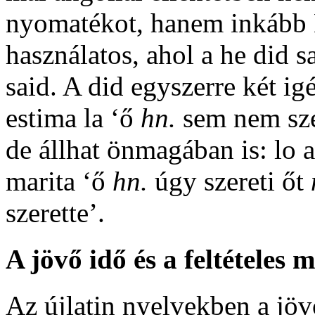
nyomatékot, hanem inkább 
használatos, ahol a
he did s
said
. A
did
egyszerre két igé
estima la
‘ő
hn.
sem nem sze
de állhat önmagában is:
lo 
marita
‘ő
hn.
úgy szereti őt
szerette’.
A jövő idő és a feltételes 
Az újlatin nyelvekben a jövő