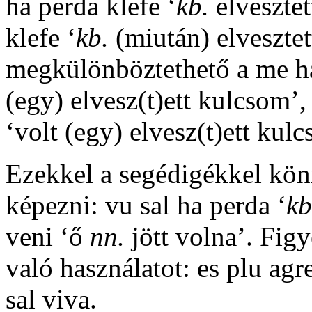
ha perda klefe
‘
kb.
elveszte
klefe
‘
kb.
(miután) elveszte
megkülönböztethető a
me ha
(egy) elvesz(t)ett kulcsom’
‘volt (egy) elvesz(t)ett kulc
Ezekkel a segédigékkel könn
képezni:
vu sal ha perda
‘
kb
veni
‘ő
nn.
jött volna’. Fig
való használatot:
es plu agr
sal viva
.