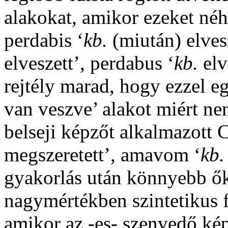
alakokat, amikor ezeket né
perdabis
‘
kb.
(miután) elves
elveszett’,
perdabus
‘
kb.
elv
rejtély marad, hogy ezzel e
van veszve’ alakot miért ne
belseji képzőt alkalmazott
megszeretett’,
amavom
‘
kb.
gyakorlás után könnyebb ők
nagymértékben szintetikus
amikor az
-es-
szenvedő kép