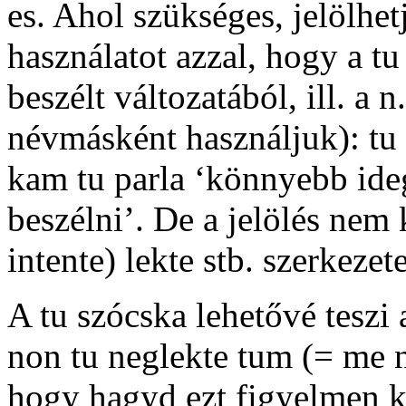
es
. Ahol szükséges, jelölhe
használatot azzal, hogy a
tu
beszélt változatából, ill. a n
névmásként használjuk):
tu
kam tu parla
‘könnyebb ideg
beszélni’. De a jelölés nem
intente) lekte
stb. szerkezet
A
tu
szócska lehetővé teszi 
non tu neglekte tum
(=
me n
hogy hagyd ezt figyelmen k