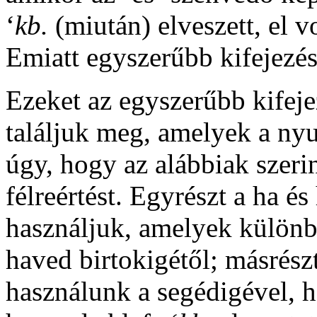
‘
kb.
(miután) elveszett, el v
Emiatt egyszerűbb kifejezés
Ezeket az egyszerűbb kifej
találjuk meg, amelyek a ny
úgy, hogy az alábbiak szer
félreértést. Egyrészt a
ha
és
használjuk, amelyek különb
haved
birtokigétől; másrész
használunk a segédigével, h