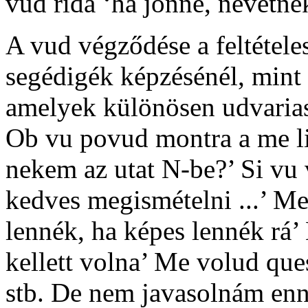
vud rida
‘ha jönne, nevetné
A
vud
végződése a feltétele
segédigék képzésénél, mint
amelyek különösen udvarias
Ob vu povud montra a me li
nekem az utat N-be?’
Si vu 
kedves megismételni ...’
Me 
lennék, ha képes lennék rá’
kellett volna’
Me volud que
stb. De nem javasolnám enne