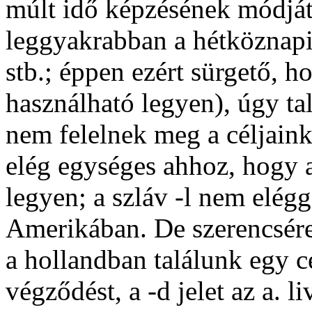
múlt idő képzésének módját 
leggyakrabban a hétköznapi
stb.; éppen ezért sürgető, 
használható legyen), úgy tal
nem felelnek meg a céljaink
elég egységes ahhoz, hogy 
legyen; a szláv
-l
nem eléggé
Amerikában. De szerencsére
a hollandban találunk egy c
végződést, a
-d
jelet az a.
li