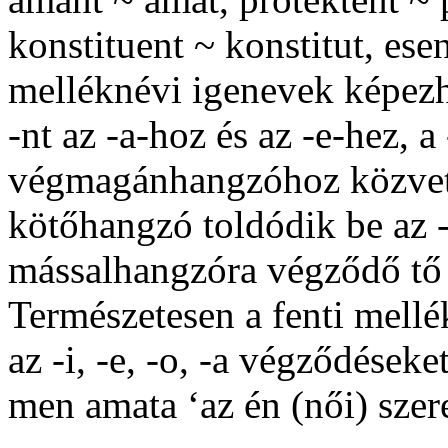
konstituent
~
konstitut
,
esen
melléknévi igenevek képezh
-nt
az
-a
-hoz és az
-e
-hez, a
végmagánhangzóhoz közvetl
kötőhangzó toldódik be az
mássalhangzóra végződő tő
Természetesen a fenti mellé
az
-i
,
-e
,
-o
,
-a
végződéseke
men amata
‘az én (női) sze