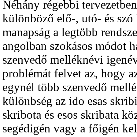
Néhány régebbi tervezetben
különböző elő-, utó- és szó
manapság a legtöbb rendszer
angolban szokásos módot has
szenvedő melléknévi igené
problémát felvet az, hogy a
egynél több szenvedő mellé
különbség az ido
esas skrib
skribota
és
esos skribata
köz
segédigén vagy a főigén kel