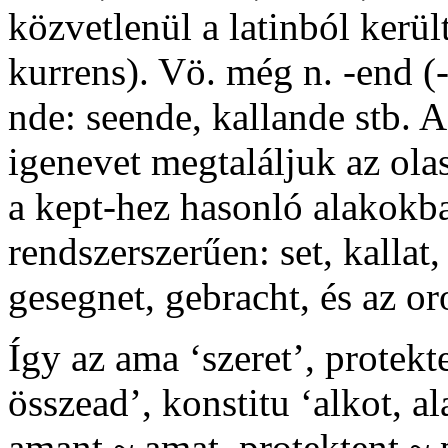
közvetlenül a latinból kerü
kurrens
). Vö. még n.
-end
(
nde
:
seende
,
kallande
stb. 
igenevet megtaláljuk az ola
a
kept
-hez hasonló alakokb
rendszerszerűen:
set
,
kallat
,
gesegnet
,
gebracht
, és az o
Így az
ama
‘szeret’,
protekt
összead’,
konstitu
‘alkot, al
amant
~
amat
,
protektent
~