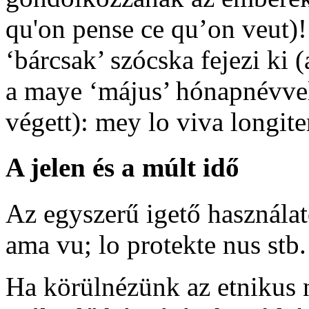
qu'on pense ce qu’on veut
)
‘bárcsak’ szócska fejezi ki (
a
maye
‘május’ hónapnévvel
végett):
mey lo viva longit
A jelen és a múlt idő
Az egyszerű igető használat
ama vu
;
lo protekte nus
stb.
Ha körülnézünk az etnikus 