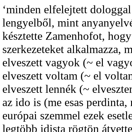
‘minden elfelejtett dologga
lengyelből, mint anyanyelvé
késztette Zamenhofot, hogy
szerkezeteket alkalmazza, 
elveszett vagyok (~ el vagy
elveszett voltam (~ el volt
elveszett lennék (~ elveszt
az ido is (
me esas perdinta
,
európai szemmel ezek esetle
legtöbb idista rögtön átvett