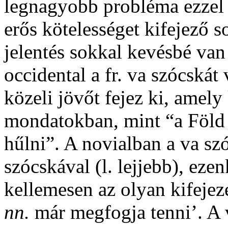
legnagyobb probléma ezzel 
erős kötelességet kifejező
s
jelentés sokkal kevésbé van 
occidental a fr.
va
szócskát v
közeli jövőt fejez ki, amel
mondatokban, mint “a Föld 
hűlni”. A novialban a
va
szó
szócskával (l. lejjebb), eze
kellemesen az olyan kifeje
nn.
már megfogja tenni’. A