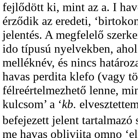
fejlődött ki, mint az a.
I hav
érződik az eredeti, ‘birtok
jelentés. A megfelelő szer
ido típusú nyelvekben, ahol
melléknév, és nincs határoz
havas perdita klefo
(vagy t
félreértelmezhető lenne, min
kulcsom’ a ‘
kb.
elvesztettem 
befejezett jelent tartalmazó 
me havas obliviita omno
‘el