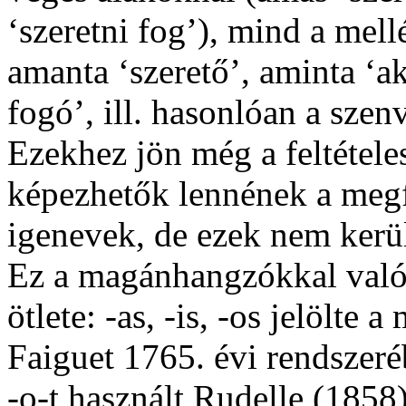
‘szeretni fog’), mind a mel
amanta
‘szerető’,
aminta
‘ak
fogó’, ill. hasonlóan a sze
Ezekhez jön még a feltétel
képezhetők lennének a meg
igenevek, de ezek nem kerü
Ez a magánhangzókkal való
ötlete:
-as
,
-is
,
-os
jelölte a 
Faiguet 1765. évi rendszer
-o
-t használt Rudelle (185