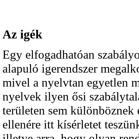
Az igék
Egy elfogadhatóan szabályo
alapuló igerendszer megalko
mivel a nyelvtan egyetlen m
nyelvek ilyen ősi szabálytal
területen sem különböznek 
ellenére itt kísérletet tesz
illetve arra, hogy olyan re