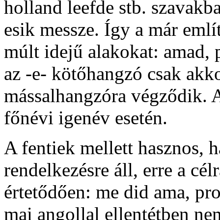
holland
leefde
stb. szavakba
esik messze. Így a már emlí
múlt idejű alakokat:
amad
,
az
-e-
kötőhangzó csak akko
mássalhangzóra végződik. A
főnévi igenév esetén.
A fentiek mellett hasznos, h
rendelkezésre áll, erre a cél
értetődően:
me did ama, pro
mai angollal ellentétben nem