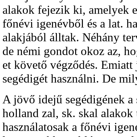
alakok fejezik ki, amelyek e
főnévi igenévből és a lat.
ha
alakjából álltak. Néhány ter
de némi gondot okoz az, h
et követő végződés. Emiatt 
segédigét használni. De mil
A jövő idejű segédigének a
holland
zal
, sk.
skal
alakok 
használatosak a főnévi igené