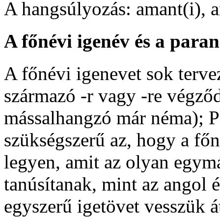
A hangsúlyozás:
am
a
nt(i)
,
A főnévi igenév és a para
A főnévi igenevet sok terve
származó
-r
vagy
-re
végződé
mássalhangzó már néma); Pi
szükségszerű az, hogy a fő
legyen, amit az olyan egymá
tanúsítanak, mint az angol é
egyszerű igetövet vesszük á