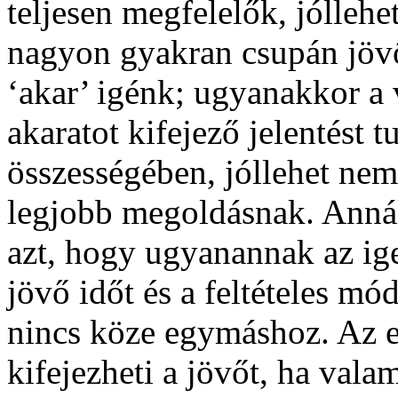
teljesen megfelelők, jóllehe
nagyon gyakran csupán jövő
‘akar’ igénk; ugyanakkor a
akaratot kifejező jelentést 
összességében, jóllehet nem 
legjobb megoldásnak. Annál 
azt, hogy ugyanannak az ige
jövő időt és a feltételes mó
nincs köze egymáshoz. Az 
kifejezheti a jövőt, ha vala