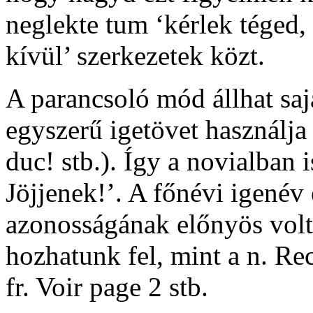
neglekte tum
‘kérlek téged,
kívül’ szerkezetek közt.
A parancsoló mód állhat saj
egyszerű igetövet használja
duc!
stb.). Így a novialban 
Jöjjenek!’. A főnévi igenév
azonosságának előnyös voltá
hozhatunk fel, mint a n.
Rec
fr.
Voir page 2
stb.