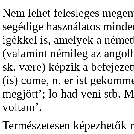
Nem lehet felesleges megem
segédige használatos minden
igékkel is, amelyek a néme
(valamint némileg az angolba
sk.
være
) képzik a befejezet
(is) come
, n.
er ist gekomm
megjött’;
lo had veni
stb.
M
voltam’.
Természetesen képezhetők 