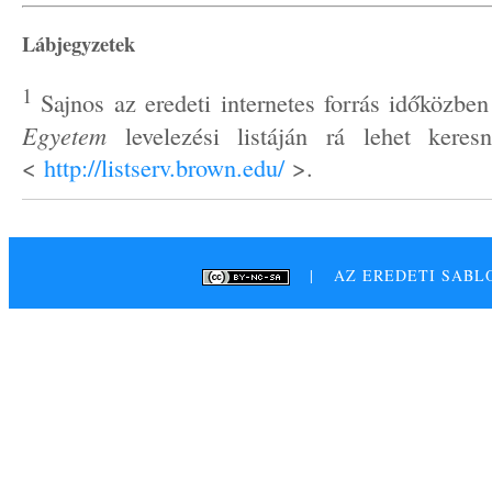
Lábjegyzetek
1
Sajnos az eredeti internetes forrás időközb
Egyetem
levelezési listáján rá lehet keres
<
http://listserv.brown.edu/
>.
| AZ EREDETI SABL