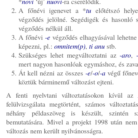
*
novi
‘új’
nuovi
-ra cserélődik.
A főnévi igenevet a *
tu
előtétszó hely
végződés jelölné. Segédigék és hasonló s
végződés nélkül áll.
A főnévi
-e
végződés elhagyásával lehetne 
képezni, pl.:
omnitem(p)
,
ti anu
stb.
Szükséges lehet megváltoztatni az
-aro
,
mert nagyon hasonlóak egymáshoz, és zava
Át kell nézni az összes
-e
/
-o
/
-a
végű főnevet
köztük bárminemű változást ejteni.
A fenti nyelvtani változtatásokon kívül a
felülvizsgálata megtörtént, számos változtatás
néhány példaszöveg is készült, szintén sz
bemutatására. Mivel a projekt 1998 után nem
változás nem került nyilvánosságra.