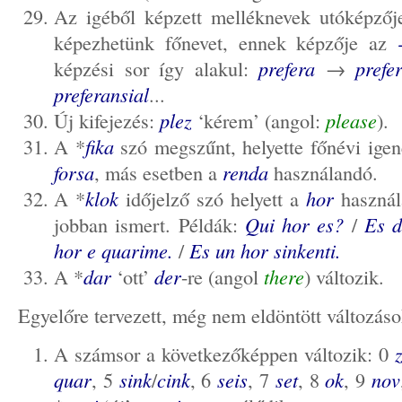
Az igéből képzett melléknevek utóképző
képezhetünk főnevet, ennek képzője az
képzési sor így alakul:
prefera
→
prefer
preferansial
...
Új kifejezés:
plez
‘kérem’ (angol:
please
).
A *
fika
szó megszűnt, helyette főnévi igen
forsa
, más esetben a
renda
használandó.
A *
klok
időjelző szó helyett a
hor
használ
jobban ismert. Példák:
Qui hor es?
/
Es d
hor e quarime.
/
Es un hor sinkenti.
A *
dar
‘ott’
der
-re (angol
there
) változik.
Egyelőre tervezett, még nem eldöntött változáso
A számsor a következőképpen változik: 0
quar
, 5
sink
/
cink
, 6
seis
, 7
set
, 8
ok
, 9
nov