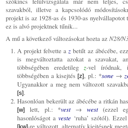
szókincs felülvizsgálata már nem teljes, 
szavakból, illetve a kapcsolódó módosításokr
projekt is az 1928-as és 1930-as nyelvállapotot 
ez is alvó projektnek tűnik...
A mű a következő változásokat hozta az
N28/N
A projekt felvette a
z
betűt az ábécébe, ezz
is megváltoztatta azokat a szavakat, a
többségében eredetileg
z
-vel íródnak, i
többségében a kisejtés
, pl.: *
sone
→
z
[z]
Ugyanakkor a meg nem változott szavak
.
[s]
Hasonlóan bekerült az ábécébe a ritkán ha
lett, pl.: *
vest
→
west
(ezzel eg
[w]
hasonlóságot a
veste
‘ruha’ szótól). Ezze
-re változott, alternatív kiejtésnek meg
[kw]