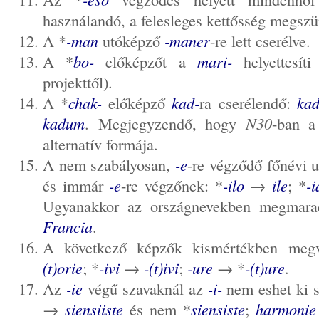
használandó, a felesleges kettősség megszü
A *
-man
utóképző
-maner
-re lett cserélve.
A *
bo-
előképzőt a
mari-
helyettesít
projekttől).
A *
chak-
előképző
kad-
ra cserélendő:
kad
kadum
. Megjegyzendő, hogy
N30
-ban 
alternatív formája.
A nem szabályosan,
-e
-re végződő főnévi 
és immár
-e
-re végzőnek: *
-ilo
→
ile
; *
-i
Ugyanakkor az országnevekben megmar
Francia
.
A következő képzők kismértékben megv
(t)orie
; *
-ivi
→
-(t)ivi
;
-ure
→ *
-(t)ure
.
Az
-ie
végű szavaknál az
-i-
nem eshet ki 
→
siensiiste
és nem *
siensiste
;
harmonie