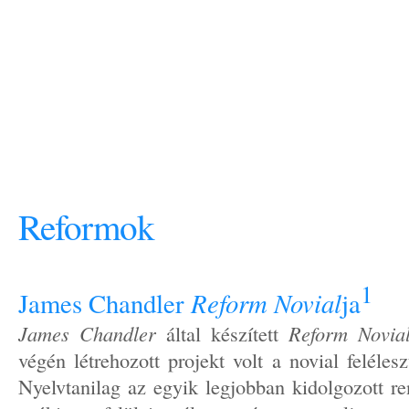
novial
EGY NEMZETKÖZI NYELV
Reformok
1
Reform Novial
James Chandler
ja
James Chandler
által készített
Reform Novia
végén létrehozott projekt volt a novial feléleszt
Nyelvtanilag az egyik legjobban kidolgozott re