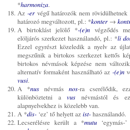
*
harmoniza
.
Az
-er
végű határozók nem rövidülhetnek l
határozó megváltozott, pl.: *
konter
→
kont
A birtoklást jelölő *
-(e)n
végződés meg
elöljárós szerkezet használandó, pl.: *
li d
Ezzel egyrészt közeledik a nyelv az újla
megszűnik a birtokos szerkezet kettős ké
birtokos névmások képzése nem változik
alternatív formaként használható az
-(e)n
v
vusi
.
A *
nus
névmás
nos
-ra cserélődik, e
különböztetni a
vus
névmástól és ez
alapnyelvekhez is közelebb van.
A *
dis-
‘ez’ tő helyett az
ist-
használandó.
Lecserélésre került a *
mutu
‘egymás-’ 