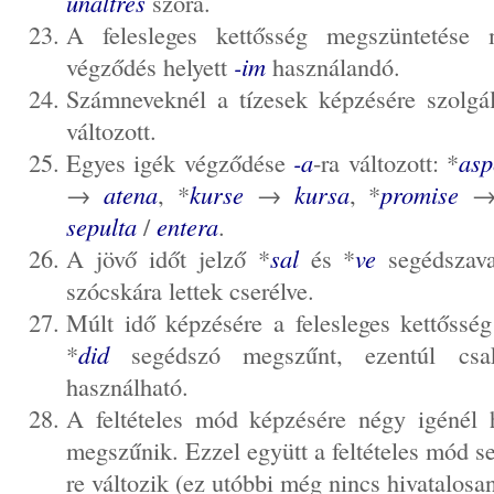
unaltres
szóra.
A felesleges kettősség megszüntetése 
végződés helyett
-im
használandó.
Számneveknél a tízesek képzésére szolgá
változott.
Egyes igék végződése
-a
-ra változott: *
asp
→
atena
, *
kurse
→
kursa
, *
promise
sepulta
/
entera
.
A jövő időt jelző *
sal
és *
ve
segédsza
szócskára lettek cserélve.
Múlt idő képzésére a felesleges kettőssé
*
did
segédszó megszűnt, ezentúl c
használható.
A feltételes mód képzésére négy igénél 
megszűnik. Ezzel együtt a feltételes mód s
re változik (ez utóbbi még nincs hivatalosa