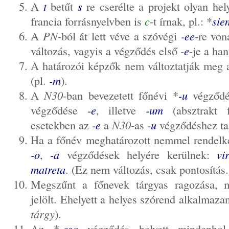
A
t
betűt
s
re cserélte a projekt olyan hel
francia forrásnyelvben is
c
-t írnak, pl.: *
sie
A
PN
-ból át lett véve a szóvégi
-ee
-re von
változás, vagyis a végződés első
-e
-je a han
A határozói képzők nem változtatják meg a
(pl.
-m
).
A
N30
-ban bevezetett főnévi *
-u
végződé
végződése
-e
, illetve
-um
(absztrakt f
esetekben az
-e
a
N30
-as
-u
végződéshez t
Ha a főnév meghatározott nemmel rendelke
-o
,
-a
végződések helyére kerülnek:
vi
matreta
. (Ez nem változás, csak pontosítás.
Megszűnt a főnevek tárgyas ragozása, 
jelölt. Ehelyett a helyes szórend alkalmaza
tárgy
).
Az *
-eso
végződés helyett mindenh