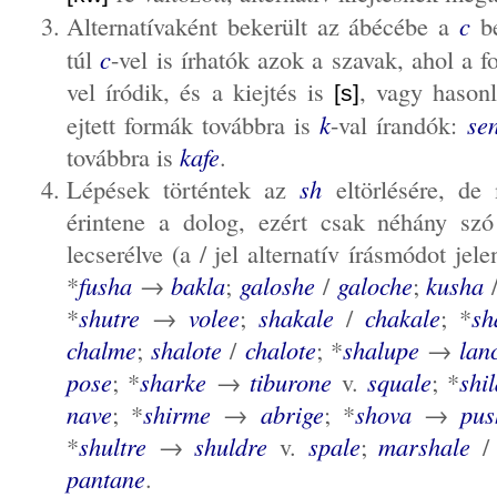
Alternatívaként bekerült az ábécébe a
c
b
túl
c
-vel is írhatók azok a szavak, ahol a 
vel íródik, és a kiejtés is
, vagy hason
[s]
ejtett formák továbbra is
k
-val írandók:
sen
továbbra is
kafe
.
Lépések történtek az
sh
eltörlésére, de
érintene a dolog, ezért csak néhány szó 
lecserélve (a / jel alternatív írásmódot jele
*
fusha
→
bakla
;
galoshe
/
galoche
;
kusha
*
shutre
→
volee
;
shakale
/
chakale
; *
sh
chalme
;
shalote
/
chalote
; *
shalupe
→
lan
pose
; *
sharke
→
tiburone
v.
squale
; *
shi
nave
; *
shirme
→
abrige
; *
shova
→
pus
*
shultre
→
shuldre
v.
spale
;
marshale
pantane
.